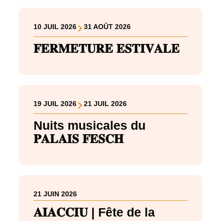
10 JUIL 2026
31 AOÛT 2026
𝐅𝐄𝐑𝐌𝐄𝐓𝐔𝐑𝐄 𝐄𝐒𝐓𝐈𝐕𝐀𝐋𝐄
19 JUIL 2026
21 JUIL 2026
Nuits musicales du
𝐏𝐀𝐋𝐀𝐈𝐒 𝐅𝐄𝐒𝐂𝐇
21 JUIN 2026
𝐀𝐈𝐀𝐂𝐂𝐈𝐔 | Fête de la