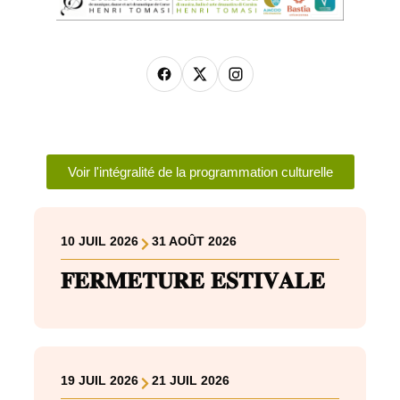
Voir l'intégralité de la programmation culturelle
10 JUIL 2026
31 AOÛT 2026
𝐅𝐄𝐑𝐌𝐄𝐓𝐔𝐑𝐄 𝐄𝐒𝐓𝐈𝐕𝐀𝐋𝐄
19 JUIL 2026
21 JUIL 2026