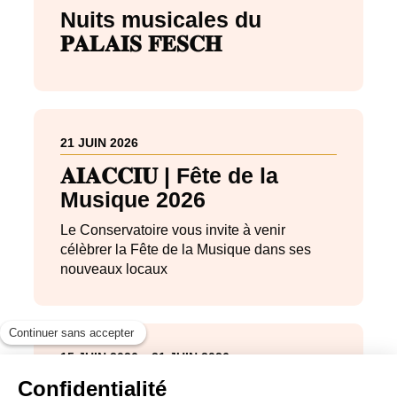
Nuits musicales du
𝐏𝐀𝐋𝐀𝐈𝐒 𝐅𝐄𝐒𝐂𝐇
21 JUIN 2026
𝐀𝐈𝐀𝐂𝐂𝐈𝐔 | Fête de la
Musique 2026
Le Conservatoire vous invite à venir
célèbrer la Fête de la Musique dans ses
nouveaux locaux
15 JUIN 2026
21 JUIN 2026
𝐀𝐈𝐀𝐂𝐂𝐈𝐔 | Journées