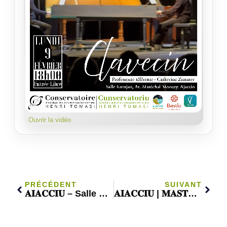
Ouvrir la vidéo
PRÉCÉDENT
SUIVANT
𝐀𝐈𝐀𝐂𝐂𝐈𝐔 – Salle Karajan | Guitare
𝐀𝐈𝐀𝐂𝐂𝐈𝐔 | 𝐌𝐀𝐒𝐓𝐄𝐑𝐂𝐋𝐀𝐒𝐒 𝐉𝐀𝐙𝐙 & 𝐒𝐀𝐗