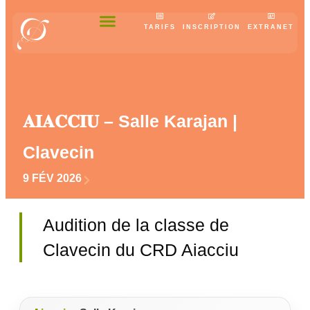
TARIFS
INSCRIPTION
EXTRANET
𝐀𝐈𝐀𝐂𝐂𝐈𝐔 – Salle Karajan |
Clavecin
9 FÉV 2026
Audition de la classe de
Clavecin du CRD Aiacciu